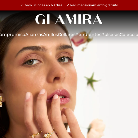
✓ Devoluciones en 60 días ✓ Redimensionamiento gratuito
15% en todos los pedidos →
 Compromiso
Alianzas
Anillos
Collares
Pendientes
Pulseras
Colecci