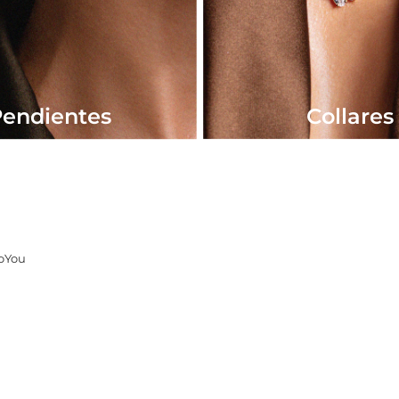
endientes
Collares
SoYou