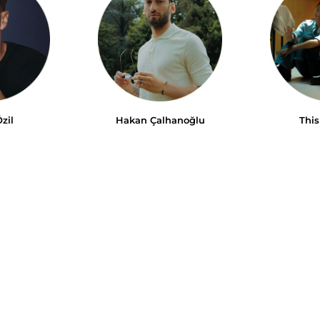
zil
Hakan Çalhanoğlu
This